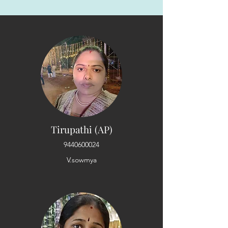
Tirupathi (AP)
9440600024
V.sowmya