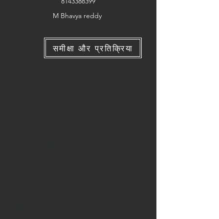
8143388399
M Bhavya reddy
समीक्षा और प्रतिक्रिया
हमारी शाखाएं
प्रियंका एलबी नगर हैदराबाद
9705277700
सुश्री रचना ज़ेंडे पुणे
महाराष्ट्र
9404027502
सुश्री रचना गुरुनानक कॉलोनी
विजयवाड़ा