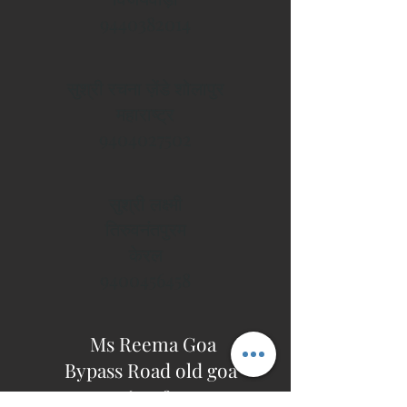
9440382014
सुश्री रचना ज़ेंडे शोलापुर
महाराष्ट्र
9404027502
सुश्री लक्ष्मी
तिरुवनंतपुरम
केरल
9400456458
Ms Reema Goa
Bypass Road old goa
9764938703